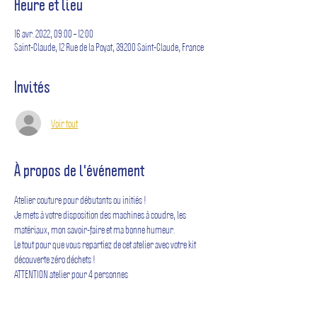
Heure et lieu
16 avr. 2022, 09:00 – 12:00
Saint-Claude, 12 Rue de la Poyat, 39200 Saint-Claude, France
Invités
Voir tout
À propos de l'événement
Atelier couture pour débutants ou initiés !
Je mets à votre disposition des machines à coudre, les 
matériaux, mon savoir-faire et ma bonne humeur.
Le tout pour que vous repartiez de cet atelier avec votre kit 
découverte zéro déchets !
ATTENTION atelier pour 4 personnes